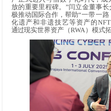
放的重要里程碑
。”闫立金董事
极推动
国际合作，帮助
“一带一路
化遗产和非遗技艺
等资产的
NFT
通过
现实世界资产（
RWA
）模式